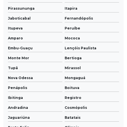
Pirassununga
Itapira
Jaboticabal
Fernandópolis
Itupeva
Peruíbe
Amparo
Mococa
Embu-Guaçu
Lençóis Paulista
Monte Mor
Bertioga
Tupã
Mirassol
Nova Odessa
Mongaguá
Penápolis
Boituva
Ibitinga
Registro
Andradina
Cosmópolis
Jaguariúna
Batatais