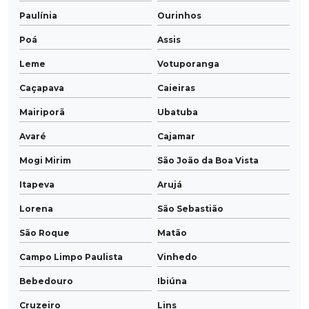
Paulínia
Ourinhos
Poá
Assis
Leme
Votuporanga
Caçapava
Caieiras
Mairiporã
Ubatuba
Avaré
Cajamar
Mogi Mirim
São João da Boa Vista
Itapeva
Arujá
Lorena
São Sebastião
São Roque
Matão
Campo Limpo Paulista
Vinhedo
Bebedouro
Ibiúna
Cruzeiro
Lins