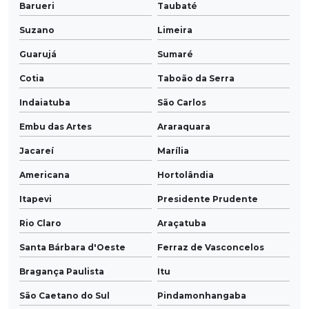
Barueri
Taubaté
Suzano
Limeira
Guarujá
Sumaré
Cotia
Taboão da Serra
Indaiatuba
São Carlos
Embu das Artes
Araraquara
Jacareí
Marília
Americana
Hortolândia
Itapevi
Presidente Prudente
Rio Claro
Araçatuba
Santa Bárbara d'Oeste
Ferraz de Vasconcelos
Bragança Paulista
Itu
São Caetano do Sul
Pindamonhangaba