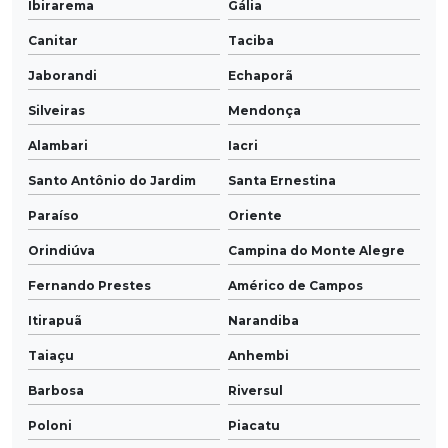
Ibirarema
Gália
Canitar
Taciba
Jaborandi
Echaporã
Silveiras
Mendonça
Alambari
Iacri
Santo Antônio do Jardim
Santa Ernestina
Paraíso
Oriente
Orindiúva
Campina do Monte Alegre
Fernando Prestes
Américo de Campos
Itirapuã
Narandiba
Taiaçu
Anhembi
Barbosa
Riversul
Poloni
Piacatu