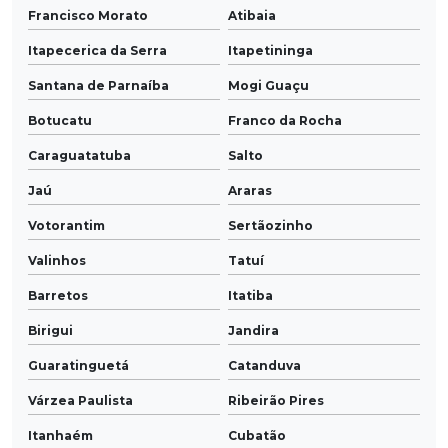
Francisco Morato
Atibaia
Itapecerica da Serra
Itapetininga
Santana de Parnaíba
Mogi Guaçu
Botucatu
Franco da Rocha
Caraguatatuba
Salto
Jaú
Araras
Votorantim
Sertãozinho
Valinhos
Tatuí
Barretos
Itatiba
Birigui
Jandira
Guaratinguetá
Catanduva
Várzea Paulista
Ribeirão Pires
Itanhaém
Cubatão