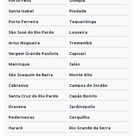
Porto Feliz
Olímpia
Santa Isabel
Piedade
Porto Ferreira
Taquaritinga
São José do Rio Pardo
Louveira
Artur Nogueira
Tremembé
Vargem Grande Paulista
Capivari
Mairinque
Jales
São Joaquim da Barra
Monte Alto
Cabreúva
Campos do Jordão
Santa Cruz do Rio Pardo
Capão Bonito
Dracena
Jardinópolis
Pederneiras
Cerquilho
Itararé
Rio Grande da Serra