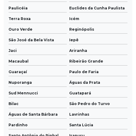
Paulicéia
Euclides da Cunha Paulista
Terra Roxa
Icém
Ouro Verde
Reginópolis
São José da Bela Vista
Iepê
Jaci
Ariranha
Macaubal
Ribeirão Grande
Guaraçaí
Paulo de Faria
Nuporanga
Águas da Prata
Sud Mennucci
Guatapará
Bilac
São Pedro do Turvo
Águas de Santa Bárbara
Lavrinhas
Pardinho
Santa Lúcia
Santo Antônio do Pinhal
Irapuru