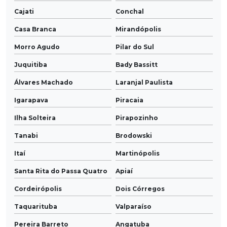
Cajati
Conchal
Casa Branca
Mirandópolis
Morro Agudo
Pilar do Sul
Juquitiba
Bady Bassitt
Álvares Machado
Laranjal Paulista
Igarapava
Piracaia
Ilha Solteira
Pirapozinho
Tanabi
Brodowski
Itaí
Martinópolis
Santa Rita do Passa Quatro
Apiaí
Cordeirópolis
Dois Córregos
Taquarituba
Valparaíso
Pereira Barreto
Angatuba