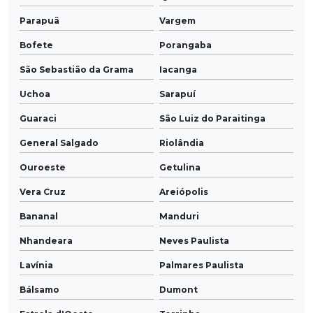
Parapuã
Vargem
Bofete
Porangaba
São Sebastião da Grama
Iacanga
Uchoa
Sarapuí
Guaraci
São Luiz do Paraitinga
General Salgado
Riolândia
Ouroeste
Getulina
Vera Cruz
Areiópolis
Bananal
Manduri
Nhandeara
Neves Paulista
Lavínia
Palmares Paulista
Bálsamo
Dumont