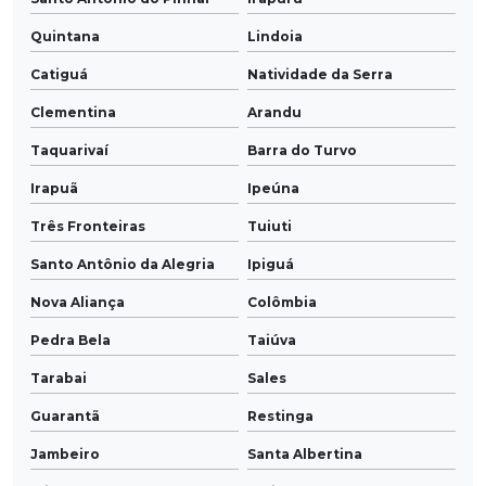
Quintana
Lindoia
Catiguá
Natividade da Serra
Clementina
Arandu
Taquarivaí
Barra do Turvo
Irapuã
Ipeúna
Três Fronteiras
Tuiuti
Santo Antônio da Alegria
Ipiguá
Nova Aliança
Colômbia
Pedra Bela
Taiúva
Tarabai
Sales
Guarantã
Restinga
Jambeiro
Santa Albertina