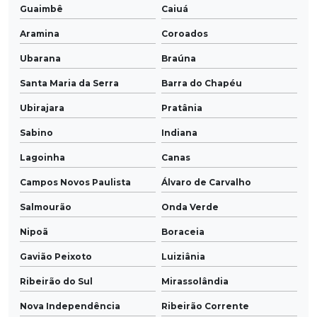
Guaimbê
Caiuá
Aramina
Coroados
Ubarana
Braúna
Santa Maria da Serra
Barra do Chapéu
Ubirajara
Pratânia
Sabino
Indiana
Lagoinha
Canas
Campos Novos Paulista
Álvaro de Carvalho
Salmourão
Onda Verde
Nipoã
Boraceia
Gavião Peixoto
Luiziânia
Ribeirão do Sul
Mirassolândia
Nova Independência
Ribeirão Corrente