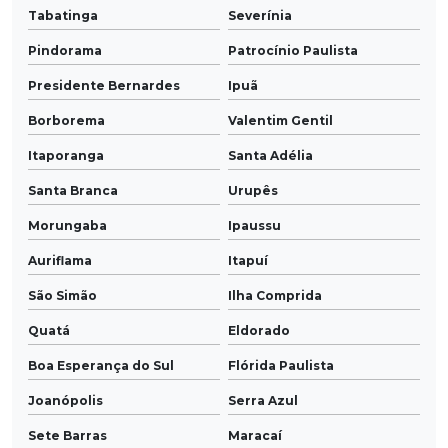
Tabatinga
Severínia
Pindorama
Patrocínio Paulista
Presidente Bernardes
Ipuã
Borborema
Valentim Gentil
Itaporanga
Santa Adélia
Santa Branca
Urupês
Morungaba
Ipaussu
Auriflama
Itapuí
São Simão
Ilha Comprida
Quatá
Eldorado
Boa Esperança do Sul
Flórida Paulista
Joanópolis
Serra Azul
Sete Barras
Maracaí