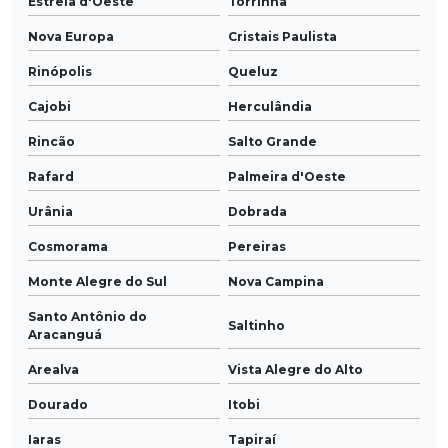
Estrela d'Oeste
Torrinha
Nova Europa
Cristais Paulista
Rinópolis
Queluz
Cajobi
Herculândia
Rincão
Salto Grande
Rafard
Palmeira d'Oeste
Urânia
Dobrada
Cosmorama
Pereiras
Monte Alegre do Sul
Nova Campina
Santo Antônio do
Saltinho
Aracanguá
Arealva
Vista Alegre do Alto
Dourado
Itobi
Iaras
Tapiraí