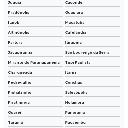
Juquiá
Caconde
Pradópolis
Guapiara
Itajobi
Macatuba
Altinópolis
Cafelândia
Fartura
Itirapina
Jacupiranga
São Lourenço da Serra
Mirante do Paranapanema
Tupi Paulista
Charqueada
Itariri
Pedregulho
Conchas
Pinhalzinho
Salesópolis
Piratininga
Holambra
Guareí
Panorama
Tarumã
Pacaembu