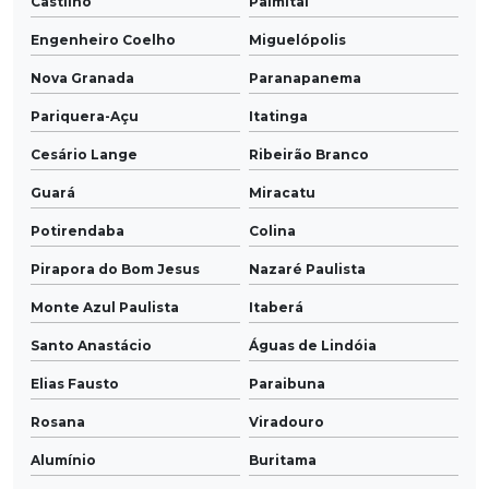
Castilho
Palmital
Engenheiro Coelho
Miguelópolis
Nova Granada
Paranapanema
Pariquera-Açu
Itatinga
Cesário Lange
Ribeirão Branco
Guará
Miracatu
Potirendaba
Colina
Pirapora do Bom Jesus
Nazaré Paulista
Monte Azul Paulista
Itaberá
Santo Anastácio
Águas de Lindóia
Elias Fausto
Paraibuna
Rosana
Viradouro
Alumínio
Buritama