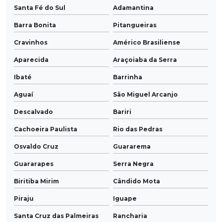
Santa Fé do Sul
Adamantina
Barra Bonita
Pitangueiras
Cravinhos
Américo Brasiliense
Aparecida
Araçoiaba da Serra
Ibaté
Barrinha
Aguaí
São Miguel Arcanjo
Descalvado
Bariri
Cachoeira Paulista
Rio das Pedras
Osvaldo Cruz
Guararema
Guararapes
Serra Negra
Biritiba Mirim
Cândido Mota
Piraju
Iguape
Santa Cruz das Palmeiras
Rancharia