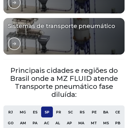
Sistemas de transporte pneumático
Principais cidades e regiões do
Brasil onde a MZ FLUID atende
Transporte pneumático fase
diluída:
RJ
MG
ES
SP
PR
SC
RS
PE
BA
CE
GO
AM
PA
AC
AL
AP
MA
MT
MS
PB