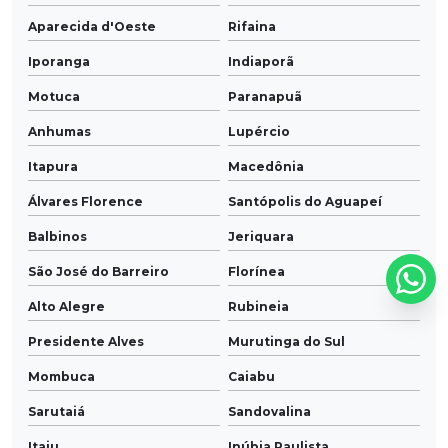
Aparecida d'Oeste
Rifaina
Iporanga
Indiaporã
Motuca
Paranapuã
Anhumas
Lupércio
Itapura
Macedônia
Álvares Florence
Santópolis do Aguapeí
Balbinos
Jeriquara
São José do Barreiro
Florínea
Alto Alegre
Rubineia
Presidente Alves
Murutinga do Sul
Mombuca
Caiabu
Sarutaiá
Sandovalina
Itaju
Inúbia Paulista