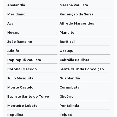
Analândia
Marabá Paulista
Meridiano
Redenção da Serra
Avaí
Alfredo Marcondes
Novais
Planalto
João Ramalho
Buritizal
Adolfo
Ocauçu
Itapirapuã Paulista
Cabrália Paulista
Coronel Macedo
Santa Cruz da Conceição
Júlio Mesquita
Guzolândia
Monte Castelo
Corumbataí
Espírito Santo do Turvo
Glicério
Monteiro Lobato
Pontalinda
Populina
Tejupá