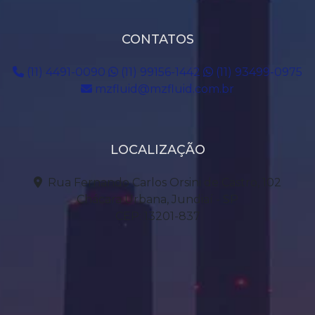
CONTATOS
(11) 4491-0090
(11) 99156-1442
(11) 93499-0975
mzfluid@mzfluid.com.br
LOCALIZAÇÃO
Rua Fernando Carlos Orsini de Castro, 102
Chácara Urbana, Jundiaí - SP
CEP: 13201-837