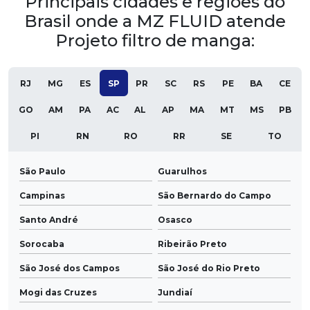
Principais cidades e regiões do
Brasil onde a MZ FLUID atende
Projeto filtro de manga:
RJ
MG
ES
SP
PR
SC
RS
PE
BA
CE
GO
AM
PA
AC
AL
AP
MA
MT
MS
PB
PI
RN
RO
RR
SE
TO
São Paulo
Guarulhos
Campinas
São Bernardo do Campo
Santo André
Osasco
Sorocaba
Ribeirão Preto
São José dos Campos
São José do Rio Preto
Mogi das Cruzes
Jundiaí