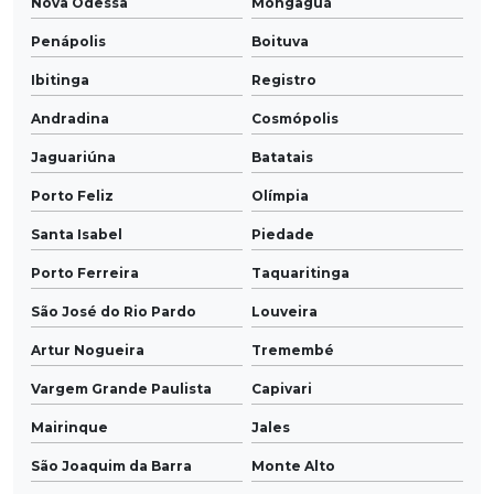
Nova Odessa
Mongaguá
Penápolis
Boituva
Ibitinga
Registro
Andradina
Cosmópolis
Jaguariúna
Batatais
Porto Feliz
Olímpia
Santa Isabel
Piedade
Porto Ferreira
Taquaritinga
São José do Rio Pardo
Louveira
Artur Nogueira
Tremembé
Vargem Grande Paulista
Capivari
Mairinque
Jales
São Joaquim da Barra
Monte Alto