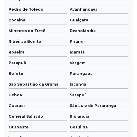
Pedro de Toledo
Avanhandava
Bocaina
Guaiçara
Mineiros do Tietê
Divinolândia
Ribeirão Bonito
Pirangi
Roseira
Igaratá
Parapuã
Vargem
Bofete
Porangaba
São Sebastião da Grama
Iacanga
Uchoa
Sarapuí
Guaraci
São Luiz do Paraitinga
General Salgado
Riolândia
Ouroeste
Getulina