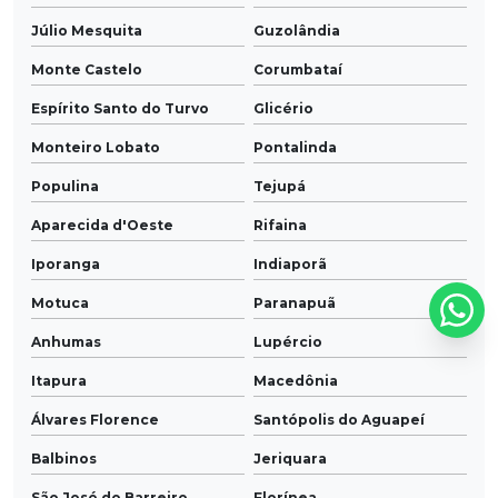
Júlio Mesquita
Guzolândia
Monte Castelo
Corumbataí
Espírito Santo do Turvo
Glicério
Monteiro Lobato
Pontalinda
Populina
Tejupá
Aparecida d'Oeste
Rifaina
Iporanga
Indiaporã
Motuca
Paranapuã
Anhumas
Lupércio
Itapura
Macedônia
Álvares Florence
Santópolis do Aguapeí
Balbinos
Jeriquara
São José do Barreiro
Florínea