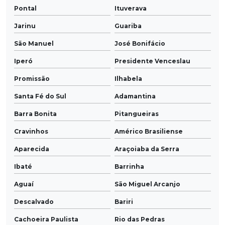
Pontal
Ituverava
Jarinu
Guariba
São Manuel
José Bonifácio
Iperó
Presidente Venceslau
Promissão
Ilhabela
Santa Fé do Sul
Adamantina
Barra Bonita
Pitangueiras
Cravinhos
Américo Brasiliense
Aparecida
Araçoiaba da Serra
Ibaté
Barrinha
Aguaí
São Miguel Arcanjo
Descalvado
Bariri
Cachoeira Paulista
Rio das Pedras