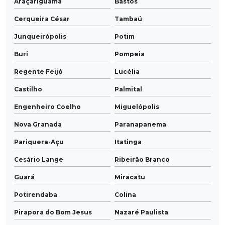
Araçariguama
Bastos
Cerqueira César
Tambaú
Junqueirópolis
Potim
Buri
Pompeia
Regente Feijó
Lucélia
Castilho
Palmital
Engenheiro Coelho
Miguelópolis
Nova Granada
Paranapanema
Pariquera-Açu
Itatinga
Cesário Lange
Ribeirão Branco
Guará
Miracatu
Potirendaba
Colina
Pirapora do Bom Jesus
Nazaré Paulista