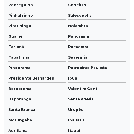
Pedregulho
Conchas
Pinhalzinho
Salesópolis
Piratininga
Holambra
Guareí
Panorama
Tarumã
Pacaembu
Tabatinga
Severínia
Pindorama
Patrocínio Paulista
Presidente Bernardes
Ipuã
Borborema
Valentim Gentil
Itaporanga
Santa Adélia
Santa Branca
Urupês
Morungaba
Ipaussu
Auriflama
Itapuí