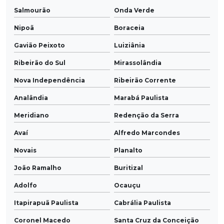
Salmourão
Onda Verde
Nipoã
Boraceia
Gavião Peixoto
Luiziânia
Ribeirão do Sul
Mirassolândia
Nova Independência
Ribeirão Corrente
Analândia
Marabá Paulista
Meridiano
Redenção da Serra
Avaí
Alfredo Marcondes
Novais
Planalto
João Ramalho
Buritizal
Adolfo
Ocauçu
Itapirapuã Paulista
Cabrália Paulista
Coronel Macedo
Santa Cruz da Conceição