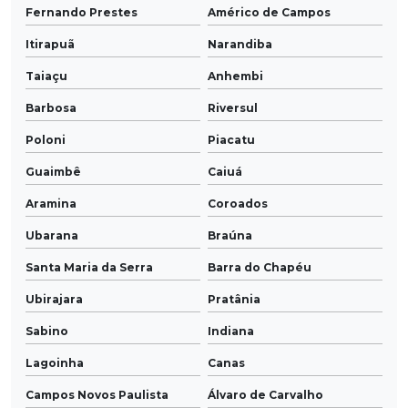
Fernando Prestes
Américo de Campos
Itirapuã
Narandiba
Taiaçu
Anhembi
Barbosa
Riversul
Poloni
Piacatu
Guaimbê
Caiuá
Aramina
Coroados
Ubarana
Braúna
Santa Maria da Serra
Barra do Chapéu
Ubirajara
Pratânia
Sabino
Indiana
Lagoinha
Canas
Campos Novos Paulista
Álvaro de Carvalho