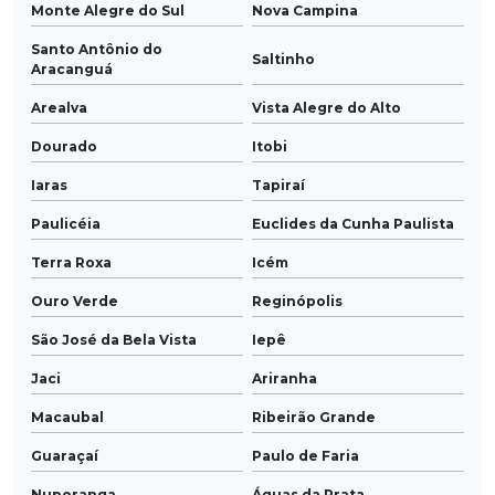
Monte Alegre do Sul
Nova Campina
Santo Antônio do
Saltinho
Aracanguá
Arealva
Vista Alegre do Alto
Dourado
Itobi
Iaras
Tapiraí
Paulicéia
Euclides da Cunha Paulista
Terra Roxa
Icém
Ouro Verde
Reginópolis
São José da Bela Vista
Iepê
Jaci
Ariranha
Macaubal
Ribeirão Grande
Guaraçaí
Paulo de Faria
Nuporanga
Águas da Prata