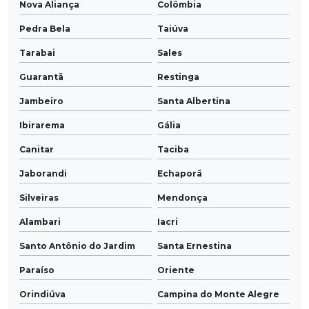
Nova Aliança
Colômbia
Pedra Bela
Taiúva
Tarabai
Sales
Guarantã
Restinga
Jambeiro
Santa Albertina
Ibirarema
Gália
Canitar
Taciba
Jaborandi
Echaporã
Silveiras
Mendonça
Alambari
Iacri
Santo Antônio do Jardim
Santa Ernestina
Paraíso
Oriente
Orindiúva
Campina do Monte Alegre