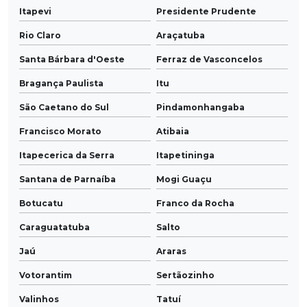
Itapevi
Presidente Prudente
Rio Claro
Araçatuba
Santa Bárbara d'Oeste
Ferraz de Vasconcelos
Bragança Paulista
Itu
São Caetano do Sul
Pindamonhangaba
Francisco Morato
Atibaia
Itapecerica da Serra
Itapetininga
Santana de Parnaíba
Mogi Guaçu
Botucatu
Franco da Rocha
Caraguatatuba
Salto
Jaú
Araras
Votorantim
Sertãozinho
Valinhos
Tatuí