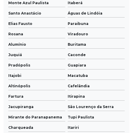
Monte Azul Paulista
Itaberá
Santo Anastácio
Águas de Lindóia
Elias Fausto
Paraibuna
Rosana
Viradouro
Alumínio
Buritama
Juquiá
Caconde
Pradópolis
Guapiara
Itajobi
Macatuba
Altinópolis
Cafelândia
Fartura
Itirapina
Jacupiranga
São Lourenço da Serra
Mirante do Paranapanema
Tupi Paulista
Charqueada
Itariri