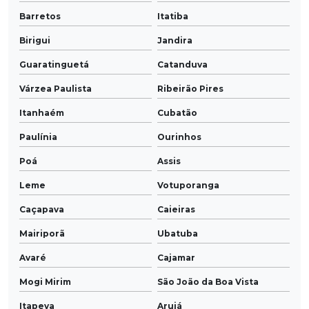
Barretos
Itatiba
Birigui
Jandira
Guaratinguetá
Catanduva
Várzea Paulista
Ribeirão Pires
Itanhaém
Cubatão
Paulínia
Ourinhos
Poá
Assis
Leme
Votuporanga
Caçapava
Caieiras
Mairiporã
Ubatuba
Avaré
Cajamar
Mogi Mirim
São João da Boa Vista
Itapeva
Arujá