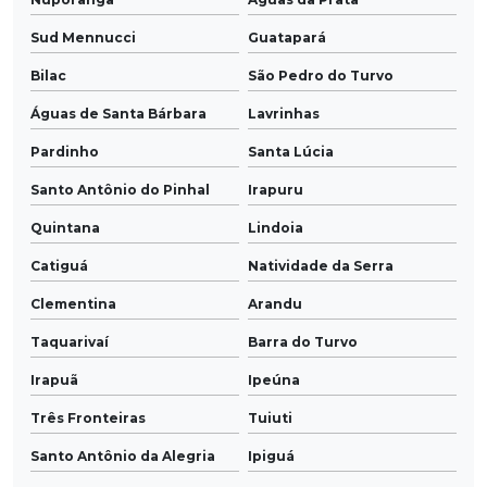
Sud Mennucci
Guatapará
Bilac
São Pedro do Turvo
Águas de Santa Bárbara
Lavrinhas
Pardinho
Santa Lúcia
Santo Antônio do Pinhal
Irapuru
Quintana
Lindoia
Catiguá
Natividade da Serra
Clementina
Arandu
Taquarivaí
Barra do Turvo
Irapuã
Ipeúna
Três Fronteiras
Tuiuti
Santo Antônio da Alegria
Ipiguá