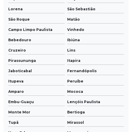
Lorena
São Sebastião
São Roque
Matão
Campo Limpo Paulista
Vinhedo
Bebedouro
Ibiúna
Cruzeiro
Lins
Pirassununga
Itapira
Jaboticabal
Fernandópolis
Itupeva
Peruíbe
Amparo
Mococa
Embu-Guaçu
Lençóis Paulista
Monte Mor
Bertioga
Tupã
Mirassol