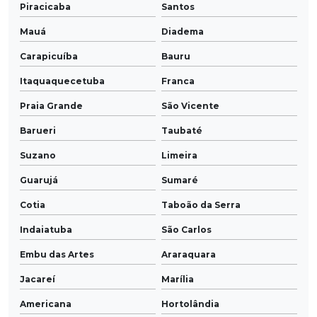
Piracicaba
Santos
Mauá
Diadema
Carapicuíba
Bauru
Itaquaquecetuba
Franca
Praia Grande
São Vicente
Barueri
Taubaté
Suzano
Limeira
Guarujá
Sumaré
Cotia
Taboão da Serra
Indaiatuba
São Carlos
Embu das Artes
Araraquara
Jacareí
Marília
Americana
Hortolândia