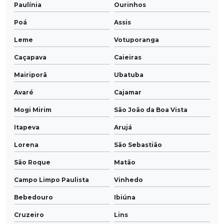
Paulínia
Ourinhos
Poá
Assis
Leme
Votuporanga
Caçapava
Caieiras
Mairiporã
Ubatuba
Avaré
Cajamar
Mogi Mirim
São João da Boa Vista
Itapeva
Arujá
Lorena
São Sebastião
São Roque
Matão
Campo Limpo Paulista
Vinhedo
Bebedouro
Ibiúna
Cruzeiro
Lins