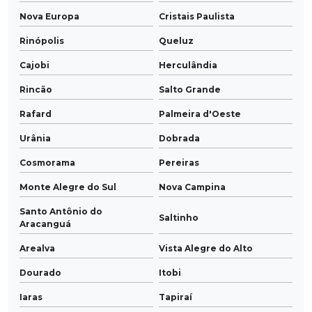
Nova Europa
Cristais Paulista
Rinópolis
Queluz
Cajobi
Herculândia
Rincão
Salto Grande
Rafard
Palmeira d'Oeste
Urânia
Dobrada
Cosmorama
Pereiras
Monte Alegre do Sul
Nova Campina
Santo Antônio do
Saltinho
Aracanguá
Arealva
Vista Alegre do Alto
Dourado
Itobi
Iaras
Tapiraí