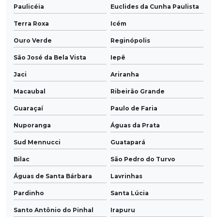
Paulicéia
Euclides da Cunha Paulista
Terra Roxa
Icém
Ouro Verde
Reginópolis
São José da Bela Vista
Iepê
Jaci
Ariranha
Macaubal
Ribeirão Grande
Guaraçaí
Paulo de Faria
Nuporanga
Águas da Prata
Sud Mennucci
Guatapará
Bilac
São Pedro do Turvo
Águas de Santa Bárbara
Lavrinhas
Pardinho
Santa Lúcia
Santo Antônio do Pinhal
Irapuru