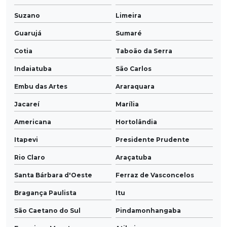
Suzano
Limeira
Guarujá
Sumaré
Cotia
Taboão da Serra
Indaiatuba
São Carlos
Embu das Artes
Araraquara
Jacareí
Marília
Americana
Hortolândia
Itapevi
Presidente Prudente
Rio Claro
Araçatuba
Santa Bárbara d'Oeste
Ferraz de Vasconcelos
Bragança Paulista
Itu
São Caetano do Sul
Pindamonhangaba