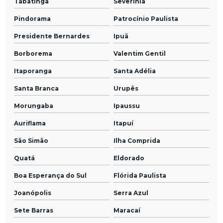
Tabatinga
Severínia
Pindorama
Patrocínio Paulista
Presidente Bernardes
Ipuã
Borborema
Valentim Gentil
Itaporanga
Santa Adélia
Santa Branca
Urupês
Morungaba
Ipaussu
Auriflama
Itapuí
São Simão
Ilha Comprida
Quatá
Eldorado
Boa Esperança do Sul
Flórida Paulista
Joanópolis
Serra Azul
Sete Barras
Maracaí