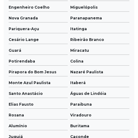
Engenheiro Coelho
Miguelópolis
Nova Granada
Paranapanema
Pariquera-Açu
Itatinga
Cesário Lange
Ribeirão Branco
Guará
Miracatu
Potirendaba
Colina
Pirapora do Bom Jesus
Nazaré Paulista
Monte Azul Paulista
Itaberá
Santo Anastácio
Águas de Lindóia
Elias Fausto
Paraibuna
Rosana
Viradouro
Alumínio
Buritama
Juquiá
Caconde