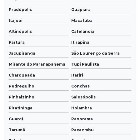
Pradópolis
Guapiara
Itajobi
Macatuba
Altinópolis
Cafelândia
Fartura
Itirapina
Jacupiranga
São Lourenço da Serra
Mirante do Paranapanema
Tupi Paulista
Charqueada
Itariri
Pedregulho
Conchas
Pinhalzinho
Salesópolis
Piratininga
Holambra
Guareí
Panorama
Tarumã
Pacaembu