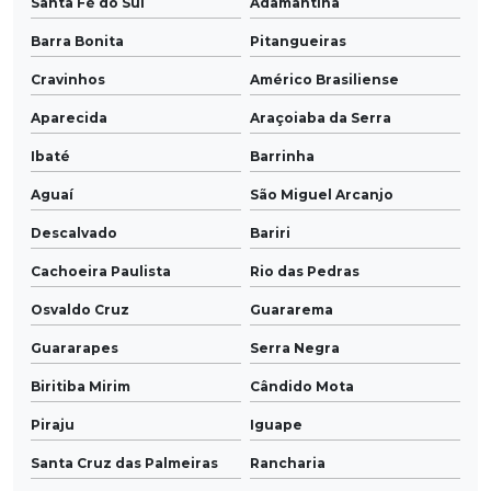
Santa Fé do Sul
Adamantina
Barra Bonita
Pitangueiras
Cravinhos
Américo Brasiliense
Aparecida
Araçoiaba da Serra
Ibaté
Barrinha
Aguaí
São Miguel Arcanjo
Descalvado
Bariri
Cachoeira Paulista
Rio das Pedras
Osvaldo Cruz
Guararema
Guararapes
Serra Negra
Biritiba Mirim
Cândido Mota
Piraju
Iguape
Santa Cruz das Palmeiras
Rancharia