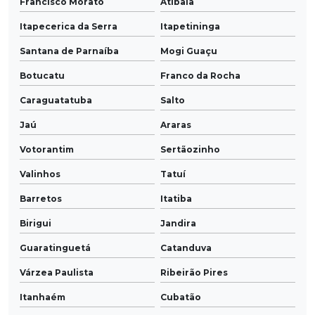
Francisco Morato
Atibaia
Itapecerica da Serra
Itapetininga
Santana de Parnaíba
Mogi Guaçu
Botucatu
Franco da Rocha
Caraguatatuba
Salto
Jaú
Araras
Votorantim
Sertãozinho
Valinhos
Tatuí
Barretos
Itatiba
Birigui
Jandira
Guaratinguetá
Catanduva
Várzea Paulista
Ribeirão Pires
Itanhaém
Cubatão