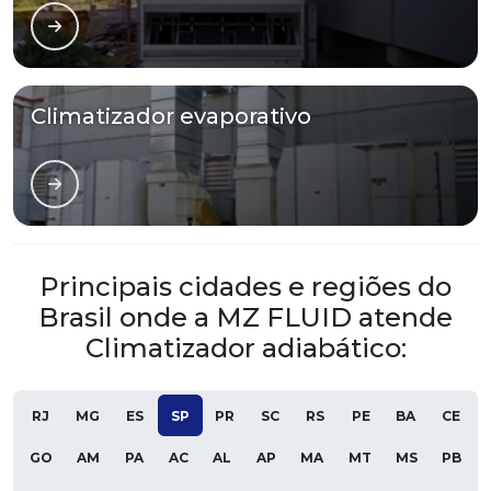
Climatizador evaporativo
Principais cidades e regiões do
Brasil onde a MZ FLUID atende
Climatizador adiabático:
RJ
MG
ES
SP
PR
SC
RS
PE
BA
CE
GO
AM
PA
AC
AL
AP
MA
MT
MS
PB