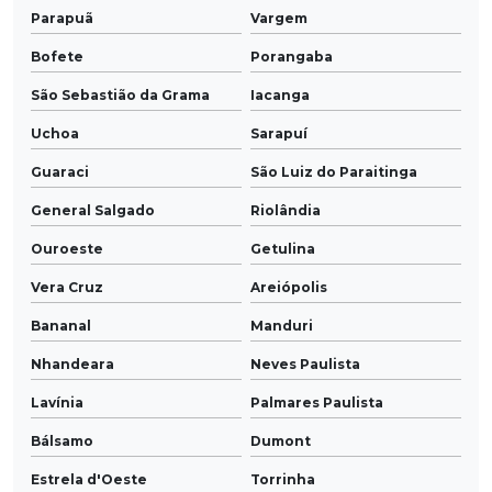
Parapuã
Vargem
Bofete
Porangaba
São Sebastião da Grama
Iacanga
Uchoa
Sarapuí
Guaraci
São Luiz do Paraitinga
General Salgado
Riolândia
Ouroeste
Getulina
Vera Cruz
Areiópolis
Bananal
Manduri
Nhandeara
Neves Paulista
Lavínia
Palmares Paulista
Bálsamo
Dumont
Estrela d'Oeste
Torrinha