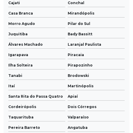
Cajati
Conchal
Casa Branca
Mirandópolis
Morro Agudo
Pilar do Sul
Juquitiba
Bady Bassitt
Álvares Machado
Laranjal Paulista
Igarapava
Piracaia
Ilha Solteira
Pirapozinho
Tanabi
Brodowski
Itaí
Martinópolis
Santa Rita do Passa Quatro
Apiaí
Cordeirópolis
Dois Córregos
Taquarituba
Valparaíso
Pereira Barreto
Angatuba