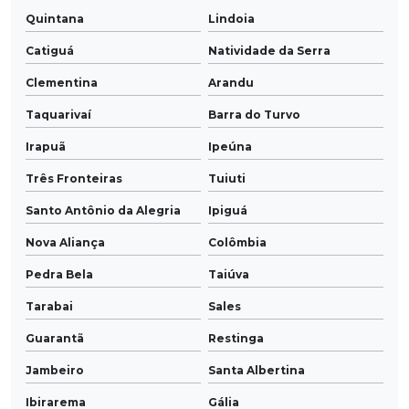
Quintana
Lindoia
Catiguá
Natividade da Serra
Clementina
Arandu
Taquarivaí
Barra do Turvo
Irapuã
Ipeúna
Três Fronteiras
Tuiuti
Santo Antônio da Alegria
Ipiguá
Nova Aliança
Colômbia
Pedra Bela
Taiúva
Tarabai
Sales
Guarantã
Restinga
Jambeiro
Santa Albertina
Ibirarema
Gália