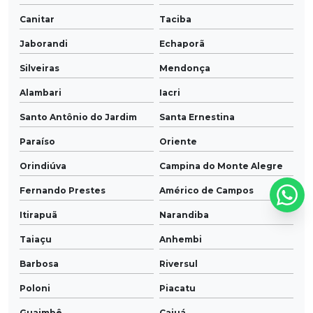
Canitar
Taciba
Jaborandi
Echaporã
Silveiras
Mendonça
Alambari
Iacri
Santo Antônio do Jardim
Santa Ernestina
Paraíso
Oriente
Orindiúva
Campina do Monte Alegre
Fernando Prestes
Américo de Campos
Itirapuã
Narandiba
Taiaçu
Anhembi
Barbosa
Riversul
Poloni
Piacatu
Guaimbê
Caiuá