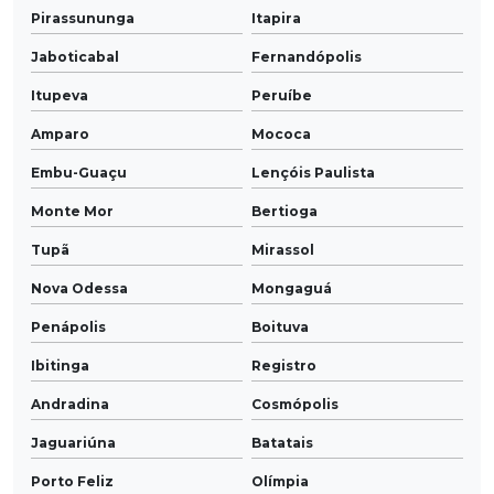
Pirassununga
Itapira
Jaboticabal
Fernandópolis
Itupeva
Peruíbe
Amparo
Mococa
Embu-Guaçu
Lençóis Paulista
Monte Mor
Bertioga
Tupã
Mirassol
Nova Odessa
Mongaguá
Penápolis
Boituva
Ibitinga
Registro
Andradina
Cosmópolis
Jaguariúna
Batatais
Porto Feliz
Olímpia