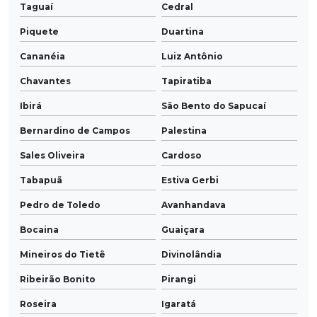
Taguaí
Cedral
Piquete
Duartina
Cananéia
Luiz Antônio
Chavantes
Tapiratiba
Ibirá
São Bento do Sapucaí
Bernardino de Campos
Palestina
Sales Oliveira
Cardoso
Tabapuã
Estiva Gerbi
Pedro de Toledo
Avanhandava
Bocaina
Guaiçara
Mineiros do Tietê
Divinolândia
Ribeirão Bonito
Pirangi
Roseira
Igaratá