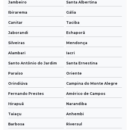
Jambeiro
Santa Albertina
Ibirarema
Gália
Canitar
Taciba
Jaborandi
Echaporã
Silveiras
Mendonça
Alambari
Iacri
Santo Antônio do Jardim
Santa Ernestina
Paraíso
Oriente
Orindiúva
Campina do Monte Alegre
Fernando Prestes
Américo de Campos
Itirapuã
Narandiba
Taiaçu
Anhembi
Barbosa
Riversul