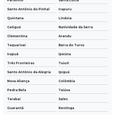
Pardinho
Santa Lúcia
Santo Antônio do Pinhal
Irapuru
Quintana
Lindoia
Catiguá
Natividade da Serra
Clementina
Arandu
Taquarivaí
Barra do Turvo
Irapuã
Ipeúna
Três Fronteiras
Tuiuti
Santo Antônio da Alegria
Ipiguá
Nova Aliança
Colômbia
Pedra Bela
Taiúva
Tarabai
Sales
Guarantã
Restinga