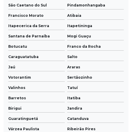
São Caetano do Sul
Pindamonhangaba
Francisco Morato
Atibaia
Itapecerica da Serra
Itapetininga
Santana de Parnaíba
Mogi Guaçu
Botucatu
Franco da Rocha
Caraguatatuba
Salto
Jaú
Araras
Votorantim
Sertãozinho
Valinhos
Tatuí
Barretos
Itatiba
Birigui
Jandira
Guaratinguetá
Catanduva
Várzea Paulista
Ribeirão Pires