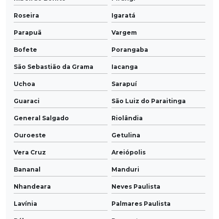
Roseira
Igaratá
Parapuã
Vargem
Bofete
Porangaba
São Sebastião da Grama
Iacanga
Uchoa
Sarapuí
Guaraci
São Luiz do Paraitinga
General Salgado
Riolândia
Ouroeste
Getulina
Vera Cruz
Areiópolis
Bananal
Manduri
Nhandeara
Neves Paulista
Lavínia
Palmares Paulista