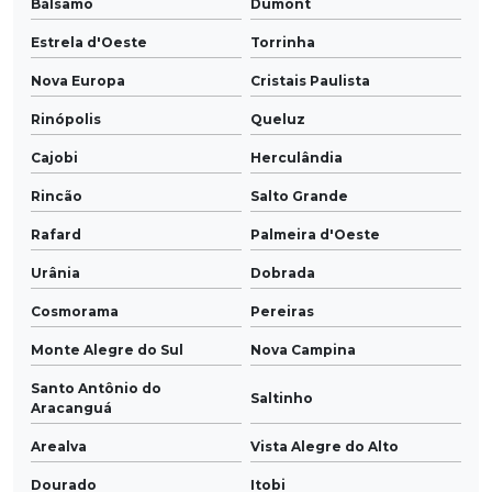
Bálsamo
Dumont
Estrela d'Oeste
Torrinha
Nova Europa
Cristais Paulista
Rinópolis
Queluz
Cajobi
Herculândia
Rincão
Salto Grande
Rafard
Palmeira d'Oeste
Urânia
Dobrada
Cosmorama
Pereiras
Monte Alegre do Sul
Nova Campina
Santo Antônio do
Saltinho
Aracanguá
Arealva
Vista Alegre do Alto
Dourado
Itobi