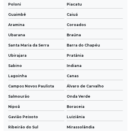
Poloni
Piacatu
Guaimbê
Caiuá
Aramina
Coroados
Ubarana
Braúna
Santa Maria da Serra
Barra do Chapéu
Ubirajara
Pratânia
Sabino
Indiana
Lagoinha
Canas
Campos Novos Paulista
Álvaro de Carvalho
Salmourão
Onda Verde
Nipoã
Boraceia
Gavião Peixoto
Luiziânia
Ribeirão do Sul
Mirassolândia