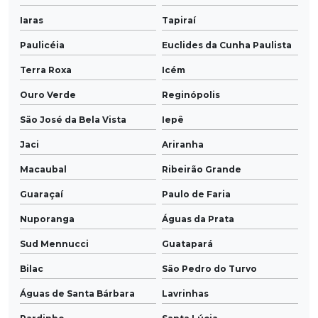
Iaras
Tapiraí
Paulicéia
Euclides da Cunha Paulista
Terra Roxa
Icém
Ouro Verde
Reginópolis
São José da Bela Vista
Iepê
Jaci
Ariranha
Macaubal
Ribeirão Grande
Guaraçaí
Paulo de Faria
Nuporanga
Águas da Prata
Sud Mennucci
Guatapará
Bilac
São Pedro do Turvo
Águas de Santa Bárbara
Lavrinhas