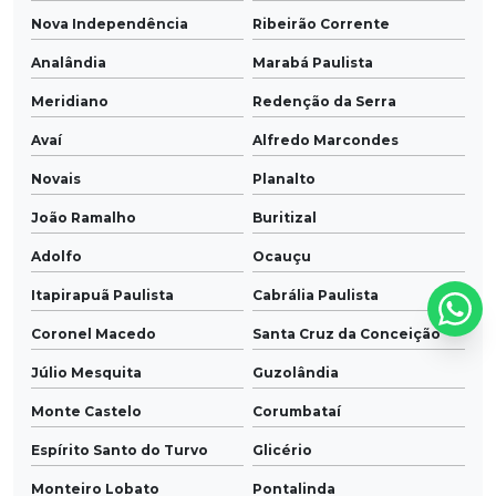
Nova Independência
Ribeirão Corrente
Analândia
Marabá Paulista
Meridiano
Redenção da Serra
Avaí
Alfredo Marcondes
Novais
Planalto
João Ramalho
Buritizal
Adolfo
Ocauçu
Itapirapuã Paulista
Cabrália Paulista
Coronel Macedo
Santa Cruz da Conceição
Júlio Mesquita
Guzolândia
Monte Castelo
Corumbataí
Espírito Santo do Turvo
Glicério
Monteiro Lobato
Pontalinda