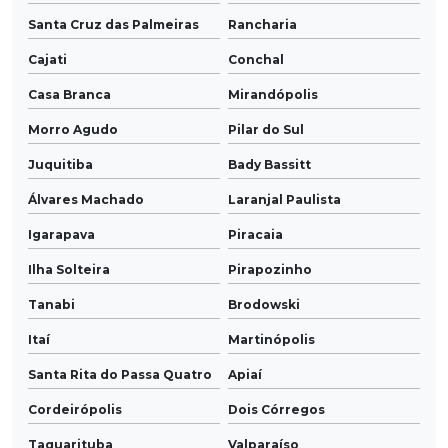
Santa Cruz das Palmeiras
Rancharia
Cajati
Conchal
Casa Branca
Mirandópolis
Morro Agudo
Pilar do Sul
Juquitiba
Bady Bassitt
Álvares Machado
Laranjal Paulista
Igarapava
Piracaia
Ilha Solteira
Pirapozinho
Tanabi
Brodowski
Itaí
Martinópolis
Santa Rita do Passa Quatro
Apiaí
Cordeirópolis
Dois Córregos
Taquarituba
Valparaíso