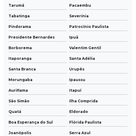
Tarumã
Pacaembu
Tabatinga
Severínia
Pindorama
Patrocínio Paulista
Presidente Bernardes
Ipuã
Borborema
Valentim Gentil
Itaporanga
Santa Adélia
Santa Branca
Urupês
Morungaba
Ipaussu
Auriflama
Itapuí
São Simão
Ilha Comprida
Quatá
Eldorado
Boa Esperança do Sul
Flórida Paulista
Joanópolis
Serra Azul