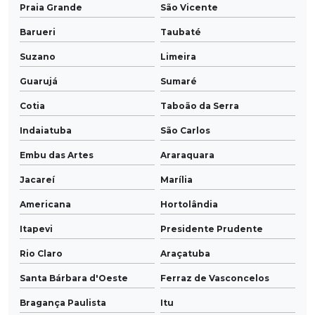
Praia Grande
São Vicente
Barueri
Taubaté
Suzano
Limeira
Guarujá
Sumaré
Cotia
Taboão da Serra
Indaiatuba
São Carlos
Embu das Artes
Araraquara
Jacareí
Marília
Americana
Hortolândia
Itapevi
Presidente Prudente
Rio Claro
Araçatuba
Santa Bárbara d'Oeste
Ferraz de Vasconcelos
Bragança Paulista
Itu