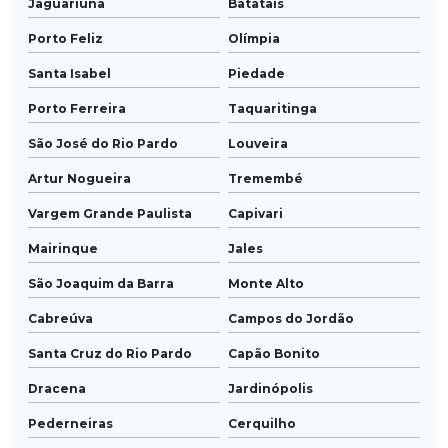
Jaguariúna
Batatais
Porto Feliz
Olímpia
Santa Isabel
Piedade
Porto Ferreira
Taquaritinga
São José do Rio Pardo
Louveira
Artur Nogueira
Tremembé
Vargem Grande Paulista
Capivari
Mairinque
Jales
São Joaquim da Barra
Monte Alto
Cabreúva
Campos do Jordão
Santa Cruz do Rio Pardo
Capão Bonito
Dracena
Jardinópolis
Pederneiras
Cerquilho