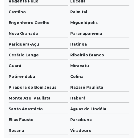
Regente Feijó
Lucélia
Castilho
Palmital
Engenheiro Coelho
Miguelópolis
Nova Granada
Paranapanema
Pariquera-Açu
Itatinga
Cesário Lange
Ribeirão Branco
Guará
Miracatu
Potirendaba
Colina
Pirapora do Bom Jesus
Nazaré Paulista
Monte Azul Paulista
Itaberá
Santo Anastácio
Águas de Lindóia
Elias Fausto
Paraibuna
Rosana
Viradouro