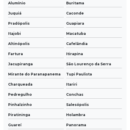
Alumínio
Buritama
Juquiá
Caconde
Pradópolis
Guapiara
Itajobi
Macatuba
Altinópolis
Cafelândia
Fartura
Itirapina
Jacupiranga
São Lourenço da Serra
Mirante do Paranapanema
Tupi Paulista
Charqueada
Itariri
Pedregulho
Conchas
Pinhalzinho
Salesópolis
Piratininga
Holambra
Guareí
Panorama