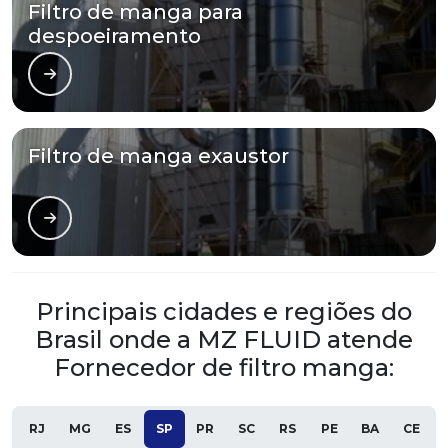
Filtro de manga para
despoeiramento
Filtro de manga exaustor
Principais cidades e regiões do
Brasil onde a MZ FLUID atende
Fornecedor de filtro manga:
RJ
MG
ES
SP
PR
SC
RS
PE
BA
CE