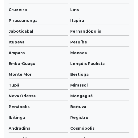
Cruzeiro
Lins
Pirassununga
Itapira
Jaboticabal
Fernandópolis
Itupeva
Peruíbe
Amparo
Mococa
Embu-Guaçu
Lençóis Paulista
Monte Mor
Bertioga
Tupã
Mirassol
Nova Odessa
Mongaguá
Penápolis
Boituva
Ibitinga
Registro
Andradina
Cosmópolis