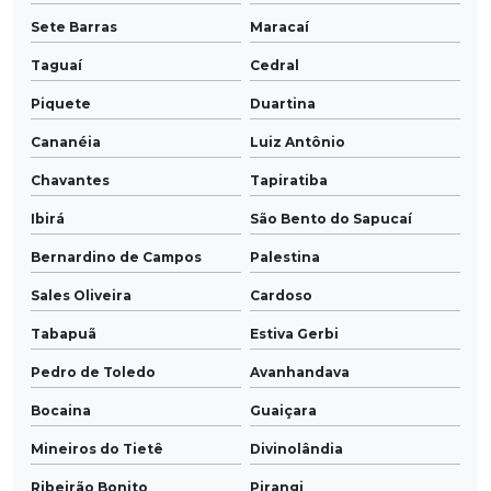
Sete Barras
Maracaí
Taguaí
Cedral
Piquete
Duartina
Cananéia
Luiz Antônio
Chavantes
Tapiratiba
Ibirá
São Bento do Sapucaí
Bernardino de Campos
Palestina
Sales Oliveira
Cardoso
Tabapuã
Estiva Gerbi
Pedro de Toledo
Avanhandava
Bocaina
Guaiçara
Mineiros do Tietê
Divinolândia
Ribeirão Bonito
Pirangi