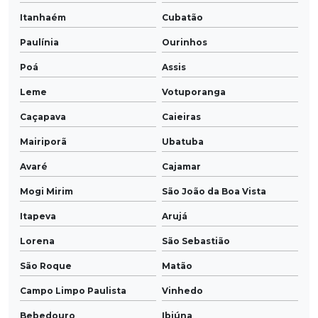
Itanhaém
Cubatão
Paulínia
Ourinhos
Poá
Assis
Leme
Votuporanga
Caçapava
Caieiras
Mairiporã
Ubatuba
Avaré
Cajamar
Mogi Mirim
São João da Boa Vista
Itapeva
Arujá
Lorena
São Sebastião
São Roque
Matão
Campo Limpo Paulista
Vinhedo
Bebedouro
Ibiúna