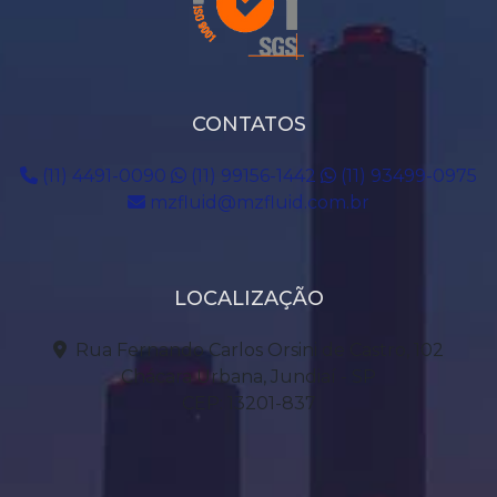
CONTATOS
(11) 4491-0090
(11) 99156-1442
(11) 93499-0975
mzfluid@mzfluid.com.br
LOCALIZAÇÃO
Rua Fernando Carlos Orsini de Castro, 102
Chácara Urbana, Jundiaí - SP
CEP: 13201-837