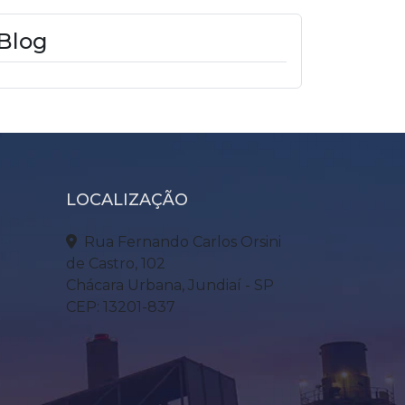
Blog
LOCALIZAÇÃO
Rua Fernando Carlos Orsini
de Castro, 102
Chácara Urbana, Jundiaí - SP
CEP: 13201-837