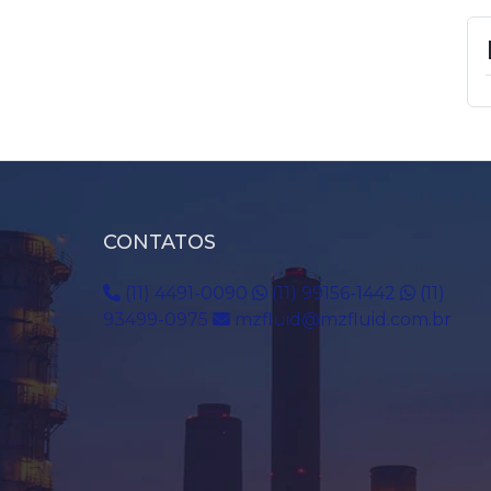
CONTATOS
(11) 4491-0090
(11) 99156-1442
(11)
93499-0975
mzfluid@mzfluid.com.br